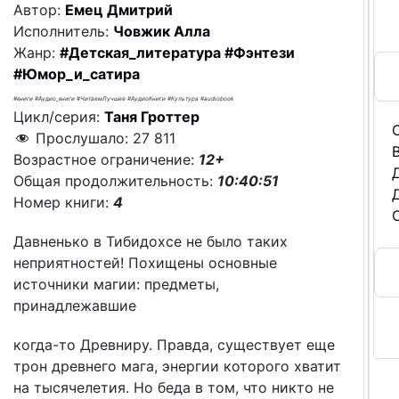
Автор:
Емец Дмитрий
Исполнитель:
Човжик Алла
Жанр:
#Детская_литература
#Фэнтези
#Юмор_и_сатира
#книги #Аудио_книги #ЧитаемЛучшее #АудиоКниги #Культура #audiobook
Цикл/серия:
Таня Гроттер
Прослушало:
27 811
Возрастное ограничение:
12+
Общая продолжительность:
10:40:51
Номер книги:
4
Давненько в Тибидохсе не было таких
неприятностей! Похищены основные
источники магии: предметы,
принадлежавшие
Жа
когда-то Древниру. Правда, существует еще
Ауд
трон древнего мага, энергии которого хватит
на тысячелетия. Но беда в том, что никто не