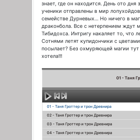
знает, где он находится. День ото дня
ученики отправлены в мир лопухойдов.
семействе Дурневых… Но ничего в ма
драконбола. Все с нетерпением ждут 
Тибидохса. Интригу накаляет то, что 
Сотнями летят купидончики с цветами
посылает? Без охмуряющей магии тут 
хотела!!!
01 - Таня Г
01 - Таня Гроттер и трон Древнира
02 - Таня Гроттер и трон Древнира
03 - Таня Гроттер и трон Древнира
04 - Таня Гроттер и трон Древнира