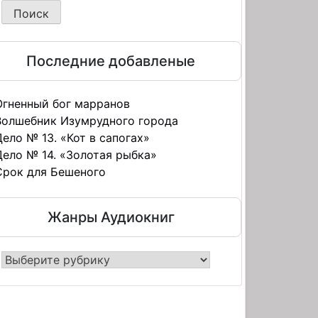
Последние добавленые
Огненный бог марранов
Волшебник Изумрудного города
Дело № 13. «Кот в сапогах»
Дело № 14. «Золотая рыбка»
Срок для Бешеного
Жанры Аудиокниг
нры
иокниг