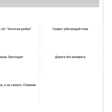
 14. "Золотая рыбка"
Секрет убегающей тени
ашка Троглодит
Дорога без возврата
нь, а на смерть. Сборник