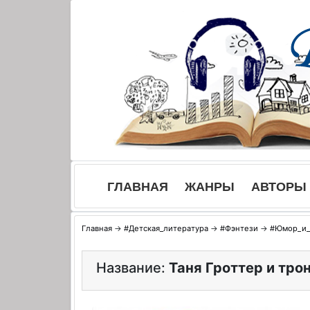
Skip
to
content
ГЛАВНАЯ
ЖАНРЫ
АВТОРЫ
Главная
→
#Детская_литература
→
#Фэнтези
→
#Юмор_и_
Название:
Таня Гроттер и тро