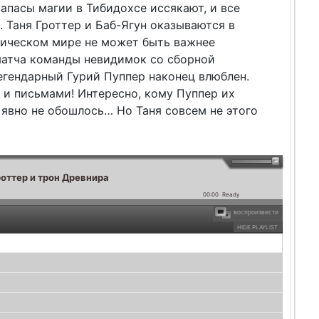
 запасы магии в Тибидохсе иссякают, и все
 Таня Гроттер и Баб-Ягун оказываются в
гическом мире не может быть важнее
матча команды невидимок со сборной
легендарный Гурий Пуппер наконец влюблен.
 и письмами! Интересно, кому Пуппер их
явно не обошлось… Но Таня совсем не этого
роттер и трон Древнира
00:00
Ready
воспроизвести
HIDE PLAYLIST