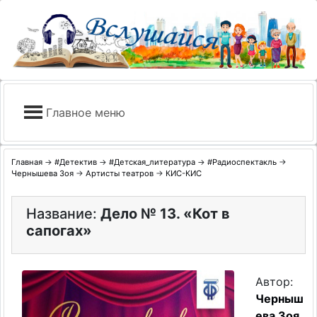
Skip
to
content
Главное меню
Главная
→
#Детектив
→
#Детская_литература
→
#Радиоспектакль
→
Чернышева Зоя
→
Артисты театров
→
КИС-КИС
Название:
Дело № 13. «Кот в
сапогах»
Автор:
Черныш
ева Зоя