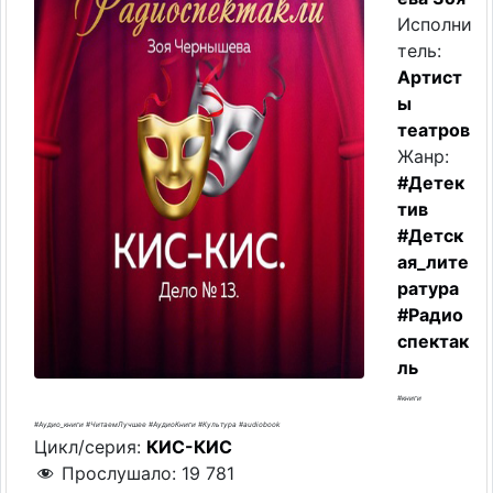
Исполни
тель:
Артист
ы
театров
Жанр:
#Детек
тив
#Детск
ая_лите
ратура
#Радио
спектак
ль
#книги
#Аудио_книги #ЧитаемЛучшее #АудиоКниги #Культура #audiobook
Цикл/серия:
КИС-КИС
Прослушало:
19 781