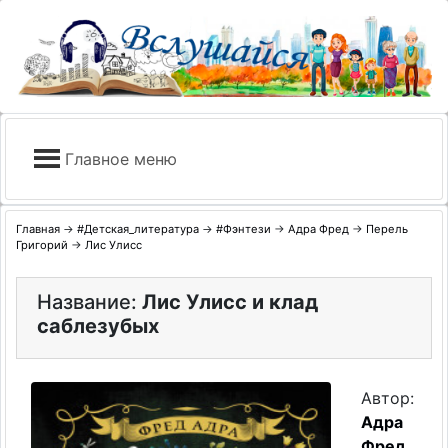
Skip
to
content
Главное меню
Главная
→
#Детская_литература
→
#Фэнтези
→
Адра Фред
→
Перель
Григорий
→
Лис Улисс
Название:
Лис Улисс и клад
саблезубых
Автор:
Адра
Фред