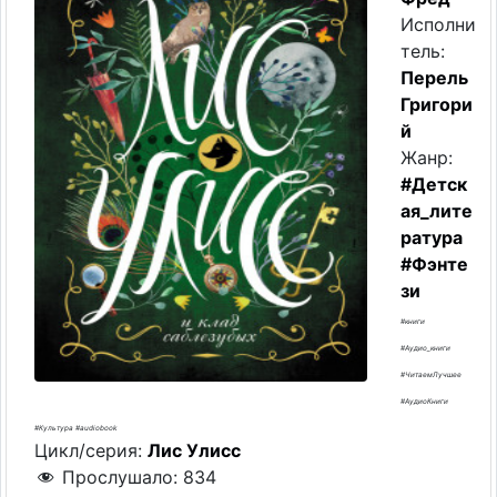
Исполни
тель:
Перель
Григори
й
Жанр:
#Детск
ая_лите
ратура
#Фэнте
зи
#книги
#Аудио_книги
#ЧитаемЛучшее
#АудиоКниги
#Культура #audiobook
Цикл/серия:
Лис Улисс
Прослушало:
834