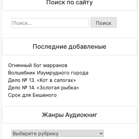
Поиск по сайту
12 - Бунт пупсиков
13 - Бунт пупсиков
Найти:
14 - Бунт пупсиков
15 - Бунт пупсиков
16 - Бунт пупсиков
Последние добавленые
17 - Бунт пупсиков
18 - Бунт пупсиков
Огненный бог марранов
19 - Бунт пупсиков
Волшебник Изумрудного города
20 - Бунт пупсиков
Дело № 13. «Кот в сапогах»
Дело № 14. «Золотая рыбка»
21 - Бунт пупсиков
Срок для Бешеного
Жанры Аудиокниг
Жанры