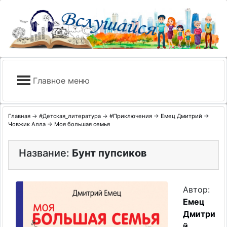
Skip
to
content
Главное меню
Главная
→
#Детская_литература
→
#Приключения
→
Емец Дмитрий
→
Човжик Алла
→
Моя большая семья
Название:
Бунт пупсиков
Автор:
Емец
Дмитри
й