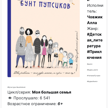
Исполни
тель:
Човжик
Алла
Жанр:
#Детск
ая_лите
ратура
#Прикл
ючения
#книги
#Аудио_книги
#ЧитаемЛучшее
#АудиоКниги
#Культура #audiobook
Цикл/серия:
Моя большая семья
Прослушало:
6 541
Возрастное ограничение:
6+