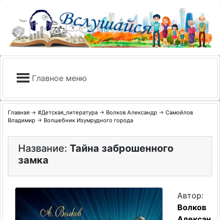
Skip
to
content
Главное меню
Главная
→
#Детская_литература
→
Волков Александр
→
Самойлов
Владимир
→
Волшебник Изумрудного города
Название:
Тайна заброшенного
замка
Автор:
Волков
Алексан