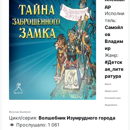
др
Исполни
тель:
Самойл
ов
Владим
ир
Жанр:
#Детск
ая_лите
ратура
#книги
#Аудио_книги
#ЧитаемЛучшее
#АудиоКниги
#Культура #audiobook
Цикл/серия:
Волшебник Изумрудного города
Прослушало:
1 061