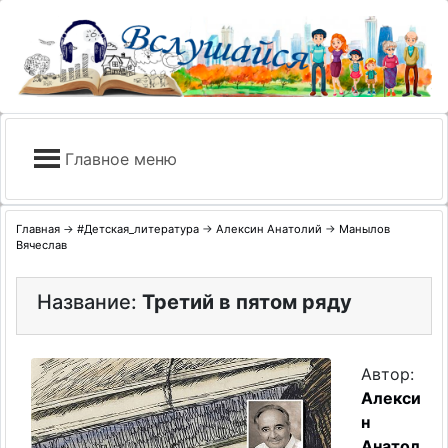
Skip
to
content
Главное меню
Главная
→
#Детская_литература
→
Алексин Анатолий
→
Манылов
Вячеслав
Название:
Третий в пятом ряду
Автор:
Алекси
н
Анатол