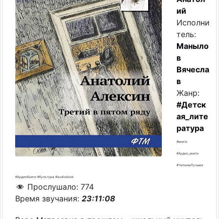
ий
Исполни
тель:
Маныло
в
Вячесла
в
Жанр:
#Детск
ая_лите
ратура
#книги
#Аудио_книги
#ЧитаемЛучшее
#АудиоКниги #Культура #audiobook
Прослушало:
774
Время звучания:
23:11:08