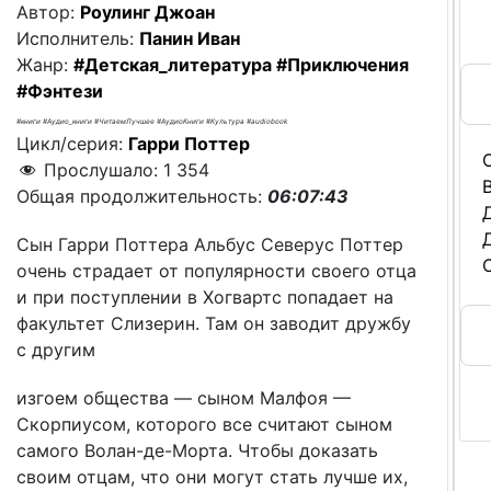
Автор:
Роулинг Джоан
Исполнитель:
Панин Иван
Жанр:
#Детская_литература
#Приключения
#Фэнтези
#книги #Аудио_книги #ЧитаемЛучшее #АудиоКниги #Культура #audiobook
Цикл/серия:
Гарри Поттер
Прослушало:
1 354
Общая продолжительность:
06:07:43
Сын Гарри Поттера Альбус Северус Поттер
очень страдает от популярности своего отца
и при поступлении в Хогвартс попадает на
факультет Слизерин. Там он заводит дружбу
с другим
изгоем общества — сыном Малфоя —
Жа
Скорпиусом, которого все считают сыном
Ауд
самого Волан-де-Морта. Чтобы доказать
своим отцам, что они могут стать лучше их,