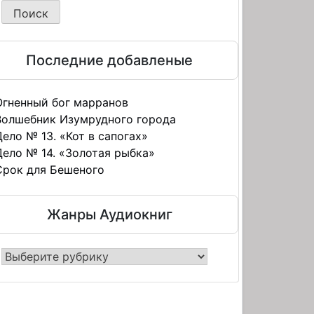
Последние добавленые
Огненный бог марранов
Волшебник Изумрудного города
Дело № 13. «Кот в сапогах»
Дело № 14. «Золотая рыбка»
Срок для Бешеного
Жанры Аудиокниг
нры
иокниг