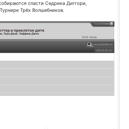
собираются спасти Седрика Диггори,
 Турнире Трёх Волшебников.
оттер и проклятое дитя
н, Торн Джек, Тиффани Джон
00:00
Ready
воспроизвести
HIDE PLAYLIST