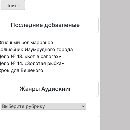
Последние добавленые
Огненный бог марранов
Волшебник Изумрудного города
Дело № 13. «Кот в сапогах»
Дело № 14. «Золотая рыбка»
Срок для Бешеного
Жанры Аудиокниг
нры
иокниг