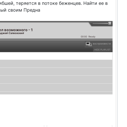
бшей, теряется в потоке беженцев. Найти ее в
мый своим Предна
л возможного - 1
нджей Сапковский
00:00
Ready
воспроизвести
HIDE PLAYLIST