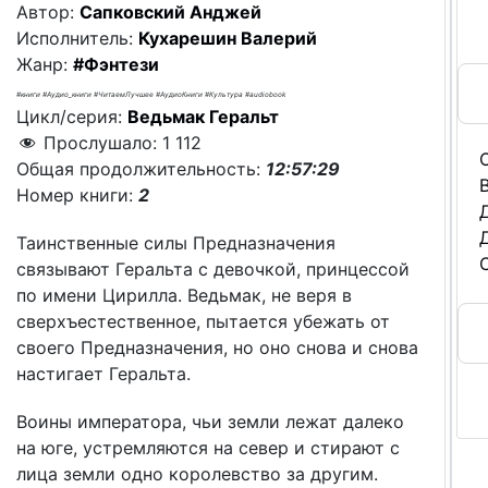
Автор:
Сапковский Анджей
Исполнитель:
Кухарешин Валерий
Жанр:
#Фэнтези
#книги #Аудио_книги #ЧитаемЛучшее #АудиоКниги #Культура #audiobook
Цикл/серия:
Ведьмак Геральт
Прослушало:
1 112
Общая продолжительность:
12:57:29
Номер книги:
2
Таинственные силы Предназначения
связывают Геральта с девочкой, принцессой
по имени Цирилла. Ведьмак, не веря в
сверхъестественное, пытается убежать от
своего Предназначения, но оно снова и снова
настигает Геральта.
Жа
Воины императора, чьи земли лежат далеко
Ауд
на юге, устремляются на север и стирают с
лица земли одно королевство за другим.