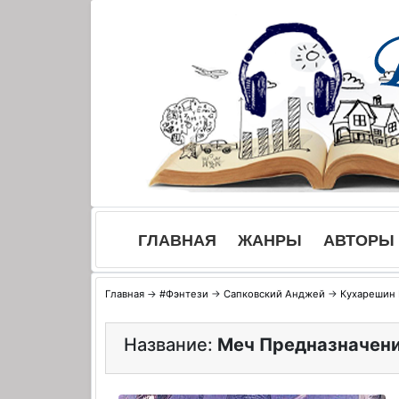
Skip
to
content
ГЛАВНАЯ
ЖАНРЫ
АВТОРЫ
Главная
→
#Фэнтези
→
Сапковский Анджей
→
Кухарешин
Название:
Меч Предназначен