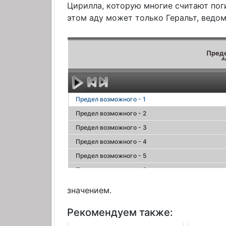
Цирилла, которую многие считают поги
этом аду может только Геральт, ведо
Преде
А
Предел возможного - 1
Предел возможного - 2
Предел возможного - 3
Предел возможного - 4
Предел возможного - 5
Предел возможного - 6
Предел возможного - 7
значением.
Предел возможного - 8
Рекомендуем также:
Осколок льда - 1