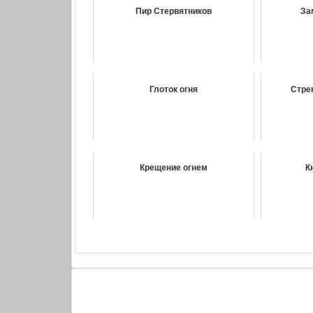
Осколок льда - 2
Пир Стервятников
За
Осколок льда - 3
Осколок льда - 4
Осколок льда - 5
Осколок льда - 6
Глоток огня
Стре
Осколок льда - 7
Осколок льда - 8
Осколок льда - 9
Вечный огонь - 1
Крещение огнем
К
Вечный огонь - 2
Вечный огонь - 3
Вечный огонь - 4
Немного жертвенности - 1
Немного жертвенности - 2
Немного жертвенности - 3
Немного жертвенности - 4