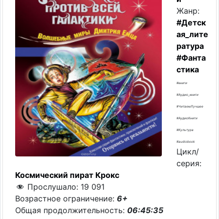
Жанр:
#Детск
ая_лите
ратура
#Фанта
стика
#книги
#Аудио_книги
#ЧитаемЛучшее
#АудиоКниги
#Культура
#audiobook
Цикл/
серия:
Космический пират Крокс
Прослушало:
19 091
Возрастное ограничение:
6+
Общая продолжительность:
06:45:35