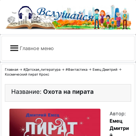
Skip
to
content
Главное меню
Главная
→
#Детская_литература
→
#Фантастика
→
Емец Дмитрий
→
Космический пират Крокс
Название:
Охота на пирата
Автор:
Емец
Дмитри
й