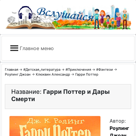
Skip
to
content
Главное меню
Главная
→
#Детская_литература
→
#Приключения
→
#Фэнтези
→
Роулинг Джоан
→
Клюквин Александр
→
Гарри Поттер
Название:
Гарри Поттер и Дары
Смерти
Автор:
Роулинг
Джоан