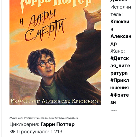
Исполни
тель:
Клюкви
н
Алексан
др
Жанр:
#Детск
ая_лите
ратура
#Прикл
ючения
#Фэнте
зи
#книги
#Аудио_книги #ЧитаемЛучшее #АудиоКниги #Культура #audiobook
Цикл/серия:
Гарри Поттер
Прослушало:
1 213