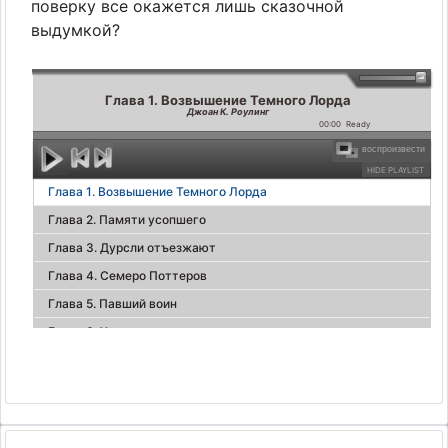
поверку все окажется лишь сказочной
выдумкой?
Глава 1. Возвышение Темного Лорда
Джоан К. Роулинг
00:00
Ready
воспроизвести
HIDE PLAYLIST
Глава 1. Возвышение Темного Лорда
Глава 2. Памяти усопшего
Глава 3. Дурсли отъезжают
Глава 4. Семеро Поттеров
Глава 5. Павший воин
Глава 6. Упырь в пижаме
Глава 7. Завещание Альбуса Дамблдора
Глава 8. Свадьба
Глава 9. Укрытие
Глава 10. Рассказ кикимора