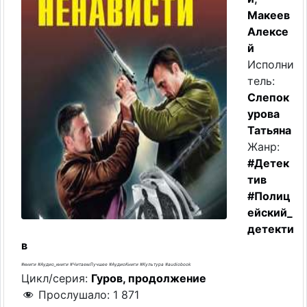
Макеев
Алексе
й
Исполни
тель:
Слепок
урова
Татьяна
Жанр:
#Детек
тив
#Полиц
ейский_
детекти
в
#книги #Аудио_книги #ЧитаемЛучшее #АудиоКниги #Культура #audiobook
Цикл/серия:
Гуров, продолжение
Прослушало:
1 871