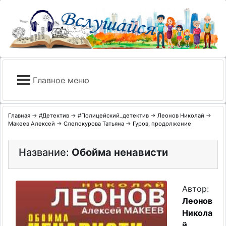
Skip
to
content
Главное меню
Главная
→
#Детектив
→
#Полицейский_детектив
→
Леонов Николай
→
Макеев Алексей
→
Слепокурова Татьяна
→
Гуров, продолжение
Название:
Обойма ненависти
Автор:
Леонов
Никола
й
,