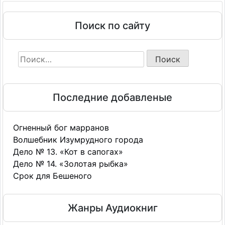
12 - Обойма ненависти
Поиск по сайту
13 - Обойма ненависти
14 - Обойма ненависти
Найти:
15 - Обойма ненависти
16 - Обойма ненависти
17 - Обойма ненависти
Последние добавленые
18 - Обойма ненависти
19 - Обойма ненависти
Огненный бог марранов
20 - Обойма ненависти
Волшебник Изумрудного города
21 - Обойма ненависти
Дело № 13. «Кот в сапогах»
22 - Обойма ненависти
Дело № 14. «Золотая рыбка»
23 - Обойма ненависти
Срок для Бешеного
24 - Обойма ненависти
Жанры Аудиокниг