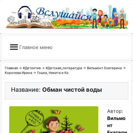
Skip
to
content
Главное меню
Главная
→
#Детектив
→
#Детская_литература
→
Вильмонт Екатерина
→
Королева Ирина
→
Гошка, Никита и Ко
Название:
Обман чистой воды
Автор:
Вильмо
нт
Екатери