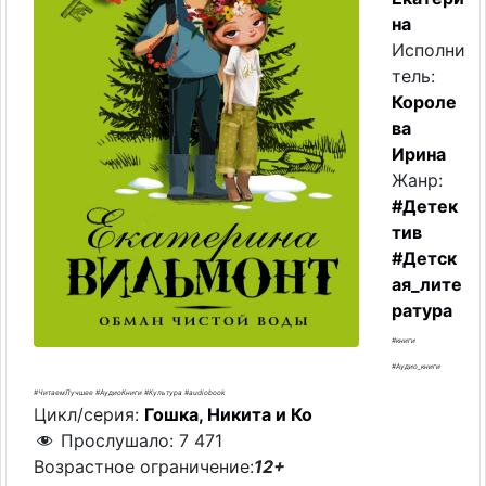
на
Исполни
тель:
Короле
ва
Ирина
Жанр:
#Детек
тив
#Детск
ая_лите
ратура
#книги
#Аудио_книги
#ЧитаемЛучшее #АудиоКниги #Культура #audiobook
Цикл/серия:
Гошка, Никита и Ко
Прослушало:
7 471
Возрастное ограничение:
12+