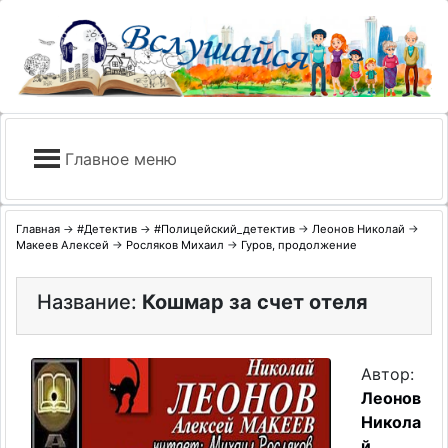
Skip
to
content
Главное меню
Главная
→
#Детектив
→
#Полицейский_детектив
→
Леонов Николай
→
Макеев Алексей
→
Росляков Михаил
→
Гуров, продолжение
Название:
Кошмар за счет отеля
Автор:
Леонов
Никола
й
,