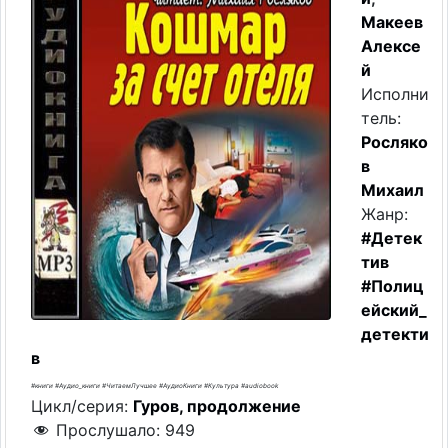
Макеев
Алексе
й
Исполни
тель:
Росляко
в
Михаил
Жанр:
#Детек
тив
#Полиц
ейский_
детекти
в
#книги #Аудио_книги #ЧитаемЛучшее #АудиоКниги #Культура #audiobook
Цикл/серия:
Гуров, продолжение
Прослушало:
949