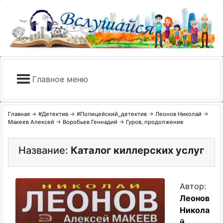
Skip
to
content
Главное меню
Главная
→
#Детектив
→
#Полицейский_детектив
→
Леонов Николай
→
Макеев Алексей
→
Воробьев Геннадий
→
Гуров, продолжение
Название:
Каталог киллерских услуг
Автор:
Леонов
Никола
й
,