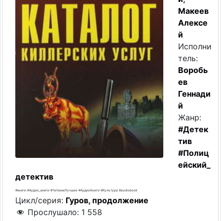
Макеев
Алексе
й
Исполни
тель:
Воробь
ев
Геннади
й
Жанр:
#Детек
тив
#Полиц
ейский_
детектив
#книги #Аудио_книги #ЧитаемЛучшее #АудиоКниги #Культура #audiobook
Цикл/серия:
Гуров, продолжение
Прослушало:
1 558